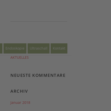
NEUESTE BEITRÄGE
s
Endoskopie
Ultraschall
Kontakt
AKTUELLES
NEUESTE KOMMENTARE
ARCHIV
Januar 2018