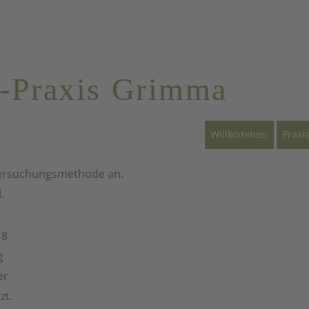
MERZ
-Praxis Grimma
AKTUELLES
Willkommen
Praxi
ntersuchungsmethode an.
.
18
g
er
zt.