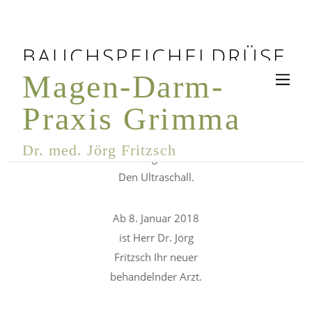
BAUCHSPEICHELDRÜSE
Magen-Darm-
AKTUELLES
Praxis Grimma
Bald bieten wir noch eine weitere
Dr. med. Jörg Fritzsch
Untersuchungsmethode an.
Den Ultraschall.
Ab 8. Januar 2018
ist Herr Dr. Jörg
Fritzsch Ihr neuer
behandelnder Arzt.