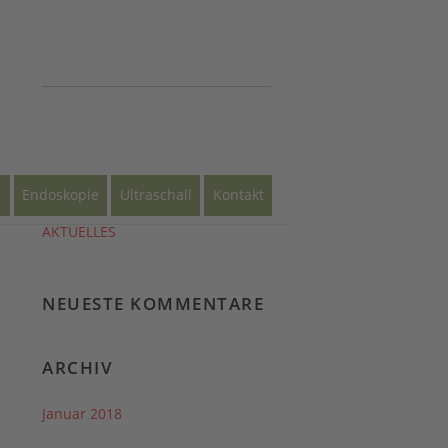
NEUESTE BEITRÄGE
s
Endoskopie
Ultraschall
Kontakt
AKTUELLES
NEUESTE KOMMENTARE
ARCHIV
Januar 2018