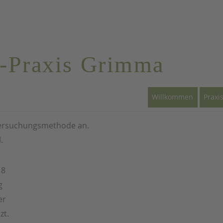
-Praxis Grimma
AKTUELLES
Willkommen
Praxi
ntersuchungsmethode an.
.
18
g
er
zt.