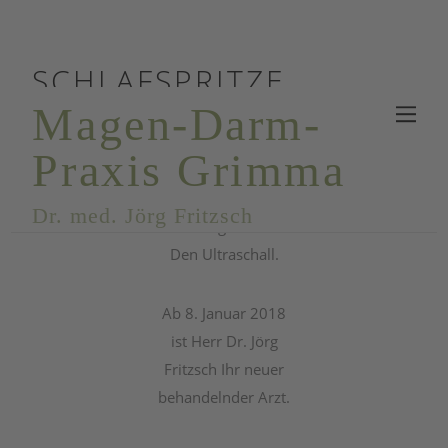
SCHLAFSPRITZE
Magen-Darm-
AKTUELLES
Praxis Grimma
Bald bieten wir noch eine weitere
Dr. med. Jörg Fritzsch
Untersuchungsmethode an.
Den Ultraschall.
Ab 8. Januar 2018
ist Herr Dr. Jörg
Fritzsch Ihr neuer
behandelnder Arzt.