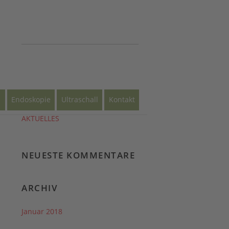
NEUESTE BEITRÄGE
s
Endoskopie
Ultraschall
Kontakt
AKTUELLES
NEUESTE KOMMENTARE
ARCHIV
Januar 2018