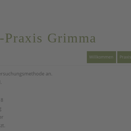
E
-Praxis Grimma
AKTUELLES
Willkommen
Praxi
ntersuchungsmethode an.
.
18
g
er
zt.