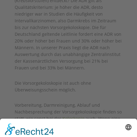
(Krebsvorstufen) entdeckt? Die ADR gilt als
Qualitätskriterium: je höher die ADR, desto
niedriger war in Studien die Häufigkeit von
Intervallkarzinomen, also Darmkrebs im Zeitraum
bis zur nächsten Vorsorgekoloskopie. Die für
Deutschland geltende Leitlinie fordert eine ADR von
20% oder höher bei Frauen und 30% oder höher bei
Männern. In unserer Praxis liegt die ADR nach
Auswertung durch das unabhängige Zentralinstitut
der Kassenärztlichen Versorgung bei 21% bei
Frauen und bei 33% bei Männern.
Die Vorsorgekoloskopie ist auch ohne
Überweisungsschein möglich.
Vorbereitung, Darmreinigung, Ablauf und
Nachbesprechung der Vorsorgekoloskopie finden so
statt, wie sonst bei der
Koloskopie
auch. Wenn eine
Krebsvorstufe entfernt oder ein Tumor gefunden
worden ist, beraten wir Sie über das