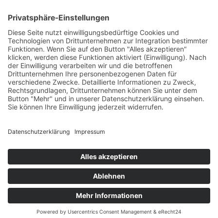
vorgeschlagene Nachsorge- bzw.
Behandlungskonzept und vermitteln Ihnen
Termine.
Vorsorge
Darmspiegelung gut erklärt.
Magen-Darm-Praxis Dr. Jörg Fritzsch | Nicolaistr. 9a |
04668 Grimma | Tel. 03437 913247 |
kontakt@magendarmpraxis-grimma.de
|
Links
|
Impressum
|
Datenschutz